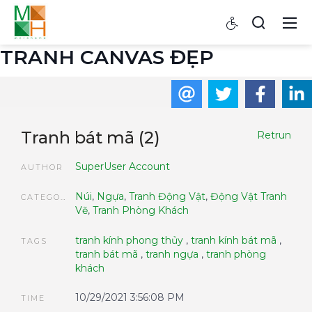
TRANH CANVAS ĐẸP
Tranh bát mã (2)
Retrun
SuperUser Account
AUTHOR
Núi
,
Ngựa
,
Tranh Động Vật
,
Động Vật Tranh
CATEGORIES
Vẽ
,
Tranh Phòng Khách
tranh kính phong thủy
,
tranh kính bát mã
,
TAGS
tranh bát mã
,
tranh ngựa
,
tranh phòng
khách
10/29/2021 3:56:08 PM
TIME