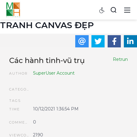
TRANH CANVAS ĐẸP
Các hành tinh-vũ trụ
Retrun
SuperUser Account
AUTHOR
CATEGORIES
TAGS
10/12/2021 1:36:54 PM
TIME
0
COMMENTS
2190
VIEWCOUNT