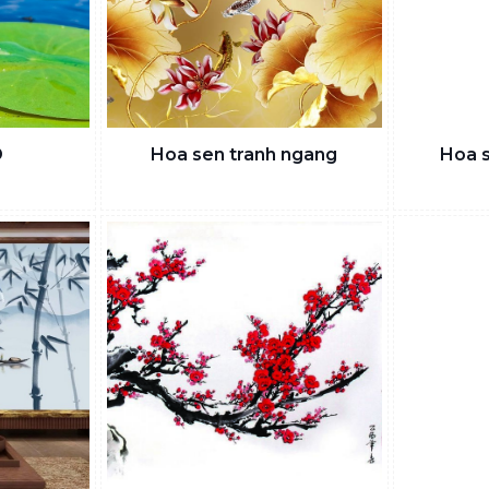
D
Hoa sen tranh ngang
Hoa s