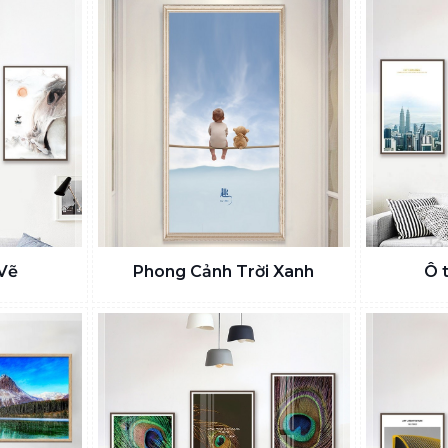
Vẽ
Phong Cảnh Trời Xanh
Ô 