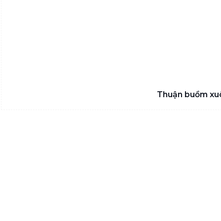
Thuận buồm xuô
ALBUM
parsererror