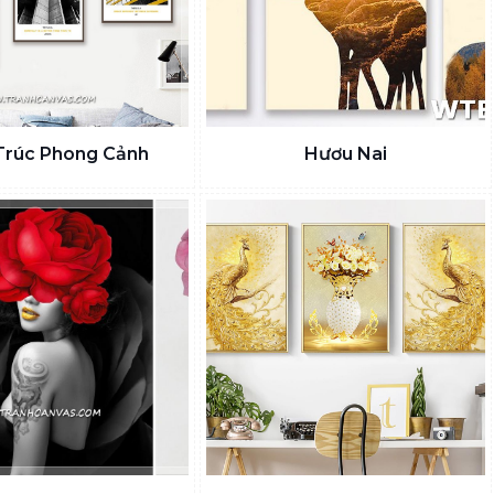
Trúc Phong Cảnh
Hươu Nai